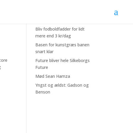
Seneste nyheder
Bliv fodboldfadder for lidt
mere end 3 kr/dag
Basen for kunstgræs banen
snart klar
tore
Future bliver hele Silkeborgs
g
Future
Mød Sean Hamza
Yngst og ældst: Gadson og
Benson