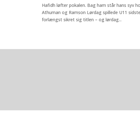
Hafidh løfter pokalen. Bag ham står hans syv h
Athuman og Ramson Lørdag spillede U11 sidste
forlængst sikret sig titlen – og lørdag...