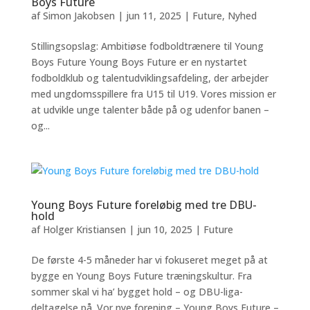
Boys Future
af
Simon Jakobsen
|
jun 11, 2025
|
Future
,
Nyhed
Stillingsopslag: Ambitiøse fodboldtrænere til Young
Boys Future Young Boys Future er en nystartet
fodboldklub og talentudviklingsafdeling, der arbejder
med ungdomsspillere fra U15 til U19. Vores mission er
at udvikle unge talenter både på og udenfor banen –
og...
Young Boys Future foreløbig med tre DBU-
hold
af
Holger Kristiansen
|
jun 10, 2025
|
Future
De første 4-5 måneder har vi fokuseret meget på at
bygge en Young Boys Future træningskultur. Fra
sommer skal vi ha’ bygget hold – og DBU-liga-
deltagelse på. Vor nye forening – Young Boys Future –