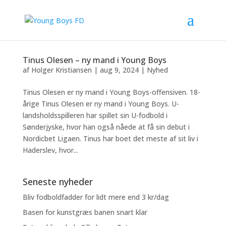
Tinus Olesen – ny mand i Young Boys
af
Holger Kristiansen
|
aug 9, 2024
|
Nyhed
Tinus Olesen er ny mand i Young Boys-offensiven. 18-
årige Tinus Olesen er ny mand i Young Boys. U-
landsholdsspilleren har spillet sin U-fodbold i
Sønderjyske, hvor han også nåede at få sin debut i
Nordicbet Ligaen. Tinus har boet det meste af sit liv i
Haderslev, hvor...
Seneste nyheder
Bliv fodboldfadder for lidt mere end 3 kr/dag
Basen for kunstgræs banen snart klar