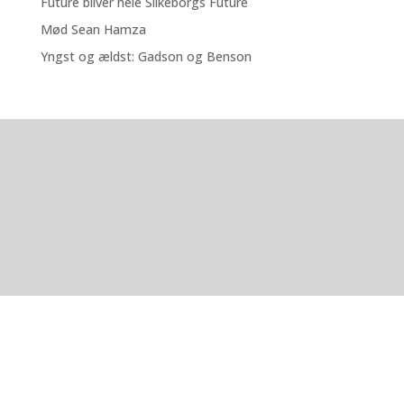
Future bliver hele Silkeborgs Future
Mød Sean Hamza
Yngst og ældst: Gadson og Benson