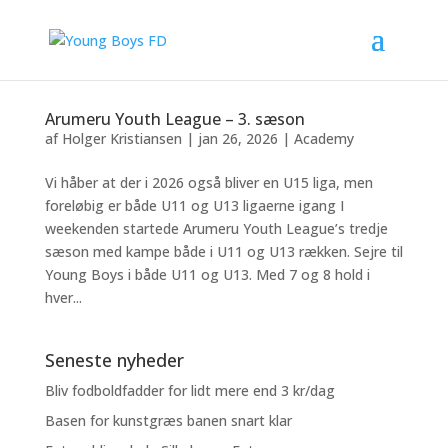
Arumeru Youth League – 3. sæson
af
Holger Kristiansen
|
jan 26, 2026
|
Academy
Vi håber at der i 2026 også bliver en U15 liga, men
foreløbig er både U11 og U13 ligaerne igang I
weekenden startede Arumeru Youth League’s tredje
sæson med kampe både i U11 og U13 rækken. Sejre til
Young Boys i både U11 og U13. Med 7 og 8 hold i
hver...
Seneste nyheder
Bliv fodboldfadder for lidt mere end 3 kr/dag
Basen for kunstgræs banen snart klar