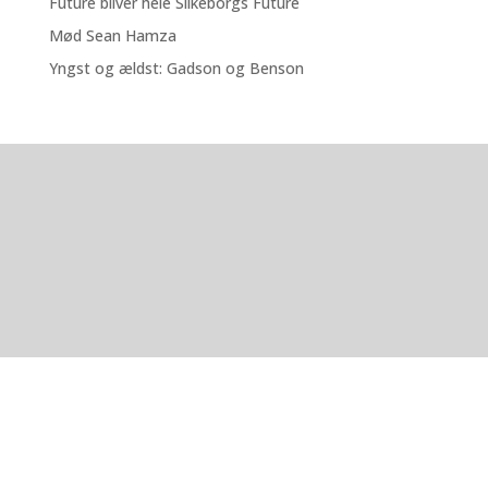
Future bliver hele Silkeborgs Future
Mød Sean Hamza
Yngst og ældst: Gadson og Benson