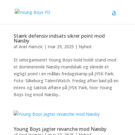
Stærk defensiv indsats sikrer point mod
Næsby
af
Anel Hamzic
|
mar 29, 2025
|
Nyhed
Et velorganiseret Young Boys-hold holdt stand mod
et dominerende Næsby-mandskab og sikrede et
vigtigt point i en målløs fredagskamp på JYSK Park.
Foto: Silkeborg TalentWatch. Fredag aften bød på en
intens og taktisk affære på JYSK Park, hvor Young
Boys tog imod Næsby...
Young Boys jagter revanche mod Næsby
af
Anel Hamzic
|
mar 27, 2025
|
Nyhed