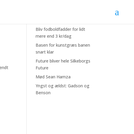
Seneste nyheder
Bliv fodboldfadder for lidt
mere end 3 kr/dag
Basen for kunstgræs banen
snart klar
Future bliver hele Silkeborgs
kendt
Future
Mød Sean Hamza
Yngst og ældst: Gadson og
Benson