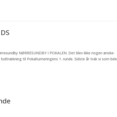
 DS
os Nørresundby NØRRESUNDBY I POKALEN. Det blev ikke nogen ønske-
lodtrækning til Pokalturneringens 1. runde. Sidste år trak vi som be
unde