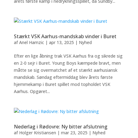
årets første kamp i nedrykningsspillet, da Sundby...
Stærkt VSK Aarhus-mandskab vinder i Buret
af
Anel Hamzic
|
apr 13, 2025
|
Nyhed
Efter en lige åbning trak VSK Aarhus fra og sikrede sig
en 2-0 sejr i Buret. Young Boys kæmpede bravt, men
måtte se sig overmatchet af et stærkt aarhusiansk
mandskab. Søndag eftermiddag blev årets første
hjemmekamp i Buret spillet mod topholdet VSK
Aarhus. Opgøret...
Nederlag i Rødovre: Ny bitter afslutning
af
Holger Kristiansen
|
mar 23, 2025
|
Nyhed