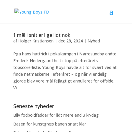
1 mål i snit er lige lidt nok
af
Holger Kristiansen
|
dec 28, 2024
|
Nyhed
Pga hans hattrick i pokalkampen i Nørresundby endte
Frederik Nedergaard helt i top på efterårets
topscorerliste. Young Boys havde alt for svært ved at
finde netmaskerne i efteråret – og når vi endelig
gjorde blev vore mål fejlagtigt annulleret for offside.
Vi...
Seneste nyheder
Bliv fodboldfadder for lidt mere end 3 kr/dag
Basen for kunstgræs banen snart klar