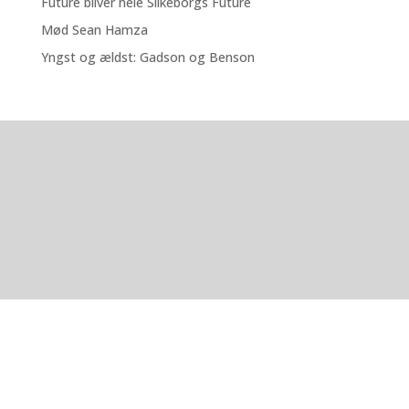
Future bliver hele Silkeborgs Future
Mød Sean Hamza
Yngst og ældst: Gadson og Benson