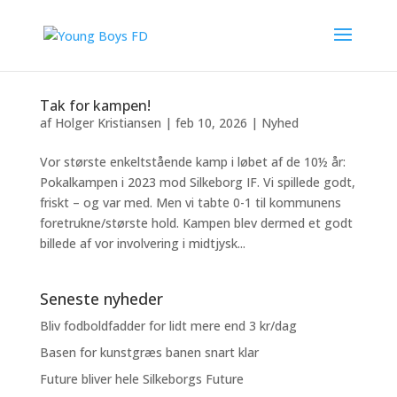
Tak for kampen!
af
Holger Kristiansen
|
feb 10, 2026
|
Nyhed
Vor største enkeltstående kamp i løbet af de 10½ år:
Pokalkampen i 2023 mod Silkeborg IF. Vi spillede godt,
friskt – og var med. Men vi tabte 0-1 til kommunens
foretrukne/største hold. Kampen blev dermed et godt
billede af vor involvering i midtjysk...
Seneste nyheder
Bliv fodboldfadder for lidt mere end 3 kr/dag
Basen for kunstgræs banen snart klar
Future bliver hele Silkeborgs Future