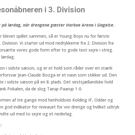
æsonåbneren i 3. Division
 på lørdag, når drengene gæster Harboe Arena i Slagelse.
r blevet spillet sammen, så er Young Boys nu for første
 Division. Vi starter ud mod nedrykkerne fra 2. Division fra
forsætte vores gode form efter to gode test-sejre i streg.
 lørdag.
sion i sidste sæson, og er et hold som råder over en stærk
erforsvar Jean-Claude Bozga er et navn som stikker ud. Den
ndte i sidste sæson på en 8. plads. Det vestsjællandske hold
ank Pokalen, da de slog Tarup-Paarup 1-0.
ormen af tre gange mod henholdsvis Kolding IF, Odder og
 god indikator for niveauet for vor drenge og hvilket udtryk
ndte ud med to sejre og et nederlag.
: