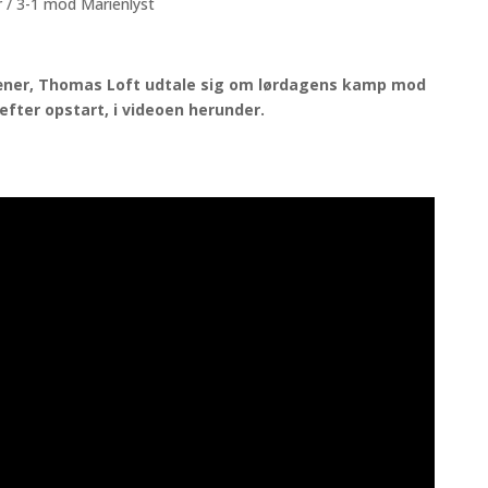
 / 3-1 mod Marienlyst
æner, Thomas Loft udtale sig om lørdagens kamp mod
efter opstart, i videoen herunder.