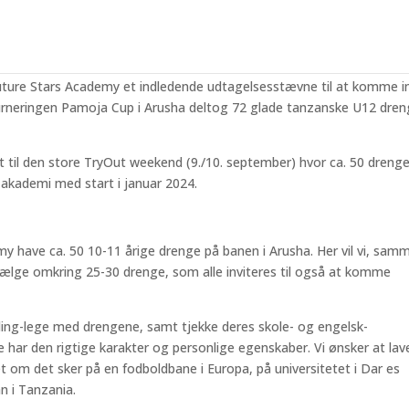
len’ i september
re Stars Academy et indledende udtagelsesstævne til at komme i
urneringen Pamoja Cup i Arusha deltog 72 glade tanzanske U12 dre
t til den store TryOut weekend (9./10. september) hvor ca. 50 dreng
akademi med start i januar 2024.
 have ca. 50 10-11 årige drenge på banen i Arusha. Her vil vi, sam
ge omkring 25-30 drenge, som alle inviteres til også at komme
lding-lege med drengene, samt tjekke deres skole- og engelsk-
e har den rigtige karakter og personlige egenskaber. Vi ønsker at lav
 om det sker på en fodboldbane i Europa, på universitetet i Dar es
n i Tanzania.