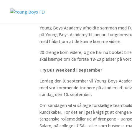
20 drenge videre til ‘fina
Young Boys Academy afholdte sammen med Futu
på Young Boys Academy til januar. I ungdomst
med håbet om at de kunne komme videre.
20 drenge kom videre, og de har nu booket bille
skal kæmpe om de første 18-20 pladser på vort 
TryOut weekend i september
Lørdag den 9. september vil Young Boys Academy
med vor kommende trænere på akademiet, udvæl
søndag den 10. september.
Om søndagen vil vi så lege forskellige teambui
kundskaber. For det er ligeså vigtigt at drengen
tanzanske rollemodeller ud af drengene – uanset
Salam, på college i USA – eller som business-ma