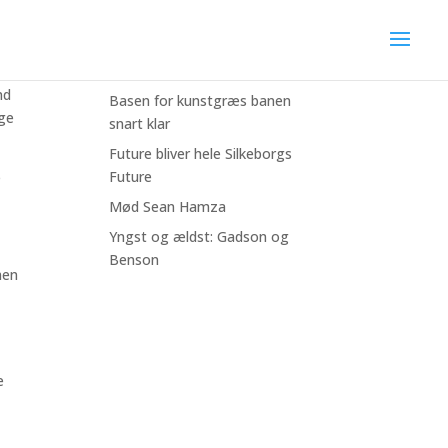
Seneste nyheder
Bliv fodboldfadder for lidt
mere end 3 kr/dag
nd
Basen for kunstgræs banen
nge
snart klar
Future bliver hele Silkeborgs
Future
e
Mød Sean Hamza
Yngst og ældst: Gadson og
Benson
men
e