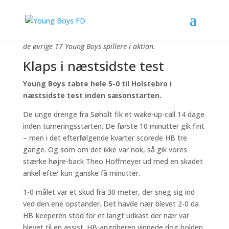
Theo Hoffmeyer blev ankelskadet i en fælles offday for
Young Boys, for det blev heller ikke nogen god kamp for
de øvrige 17 Young Boys spillere i aktion.
Klaps i næstsidste test
Young Boys tabte hele 5-0 til Holstebro i
næstsidste test inden sæsonstarten.
De unge drenge fra Søholt fik et wake-up-call 14 dage
inden turneringsstarten. De første 10 minutter gik fint
– men i det efterfølgende kvarter scorede HB tre
gange. Og som om det ikke var nok, så gik vores
stærke højre-back Theo Hoffmeyer ud med en skadet
ankel efter kun ganske få minutter.
1-0 målet var et skud fra 30 meter, der sneg sig ind
ved den ene opstander. Det havde nær blevet 2-0 da
HB-keeperen stod for et langt udkast der nær var
blevet til en assist. HB-angriberen vippede dog bolden