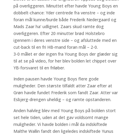
på overliggeren. Minuttet efter havde Young Boys en
dobbelt-chance: Yder centrede fra venstre – og inde
foran mål kunne/burde både Frederik Nedergaard og
Mads Zaar ha’ udlignet. Zaars skud ramte dog
overliggeren. Efter 20 minutter brød Holstebro
igennem i deres venstre side – og afsluttede med en
cut-back til en fri HB-mand foran mål – 2-0.
3-0 målet er der ingen fra Young Boys der glæder sig
til at se på video, for her blev bolden let chippet over
YB-forsvaret til en friløber.
Inden pausen havde Young Boys flere gode
muligheder. Den største tilfaldt atter Zaar efter at
Grøn havde fundet Frederik som fandt Zaar. Atter var
Esbjerg-drengen uheldig – og ramte opstanderen.
Anden halvleg blev med Young Boys på bolden stort
set hele tiden, uden at det gav voldsomt mange
muligheder. Vi havde bolden i mål da indskiftede
Malthe Wallin fandt den ligeledes indskiftede Yunus