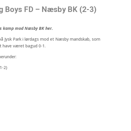
g Boys FD – Næsby BK (2-3)
ens kamp mod Næsby BK her.
på Jysk Park i lørdags mod et Næsby mandskab, som
t have været bagud 0-1.
herunder:
1-2)