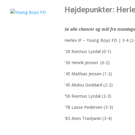
Højdepunkter: Herle
Se alle chancer og mål fra mandag
Herlev IF – Young Boys FD | 3-4 (2-
’20 Rasmus Lysdal (0-1)
’36 Henrik Jensen (0-2)
’45 Mathias Jensen (1-2)
’45 Abdou Goddard (2-2)
’56 Rasmus Lysdal (2-3)
’78 Lasse Pedersen (3-3)
’83 Anes Travljanin (3-4)