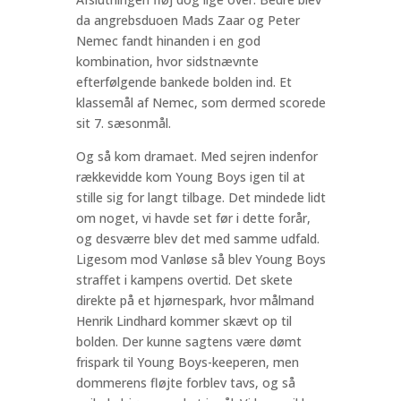
da angrebsduoen Mads Zaar og Peter
Nemec fandt hinanden i en god
kombination, hvor sidstnævnte
efterfølgende bankede bolden ind. Et
klassemål af Nemec, som dermed scorede
sit 7. sæsonmål.
Og så kom dramaet. Med sejren indenfor
rækkevidde kom Young Boys igen til at
stille sig for langt tilbage. Det mindede lidt
om noget, vi havde set før i dette forår,
og desværre blev det med samme udfald.
Ligesom mod Vanløse så blev Young Boys
straffet i kampens overtid. Det skete
direkte på et hjørnespark, hvor målmand
Henrik Lindhard kommer skævt op til
bolden. Der kunne sagtens være dømt
frispark til Young Boys-keeperen, men
dommerens fløjte forblev tavs, og så