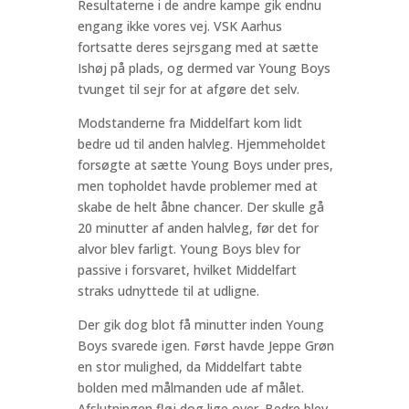
Resultaterne i de andre kampe gik endnu
engang ikke vores vej. VSK Aarhus
fortsatte deres sejrsgang med at sætte
Ishøj på plads, og dermed var Young Boys
tvunget til sejr for at afgøre det selv.
Modstanderne fra Middelfart kom lidt
bedre ud til anden halvleg. Hjemmeholdet
forsøgte at sætte Young Boys under pres,
men topholdet havde problemer med at
skabe de helt åbne chancer. Der skulle gå
20 minutter af anden halvleg, før det for
alvor blev farligt. Young Boys blev for
passive i forsvaret, hvilket Middelfart
straks udnyttede til at udligne.
Der gik dog blot få minutter inden Young
Boys svarede igen. Først havde Jeppe Grøn
en stor mulighed, da Middelfart tabte
bolden med målmanden ude af målet.
Afslutningen fløj dog lige over. Bedre blev