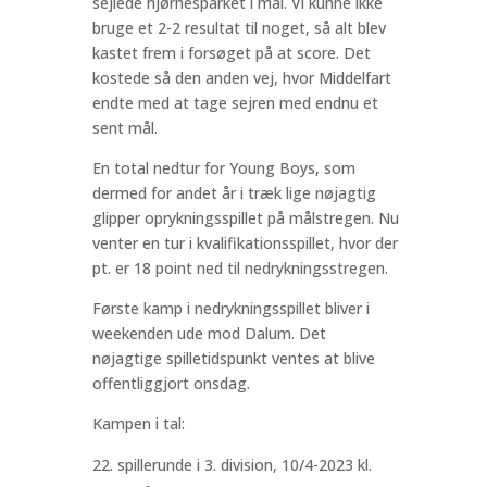
sejlede hjørnesparket i mål. Vi kunne ikke
bruge et 2-2 resultat til noget, så alt blev
kastet frem i forsøget på at score. Det
kostede så den anden vej, hvor Middelfart
endte med at tage sejren med endnu et
sent mål.
En total nedtur for Young Boys, som
dermed for andet år i træk lige nøjagtig
glipper oprykningsspillet på målstregen. Nu
venter en tur i kvalifikationsspillet, hvor der
pt. er 18 point ned til nedrykningsstregen.
Første kamp i nedrykningsspillet bliver i
weekenden ude mod Dalum. Det
nøjagtige spilletidspunkt ventes at blive
offentliggjort onsdag.
Kampen i tal:
spillerunde i 3. division, 10/4-2023 kl.