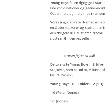
Young Boys fik en rigtig god start 
fine kombinationer og gennembrud. E
Odder mere og mere med i kampen, 
Vores angriber Peter Nemec åbnede 
en Odder
forsvarer og sætter den 
den tidligere KFUM-stjerne Nicolai Jo
sidste mål inden pausefløjt.
Grosen fejrer sit mål
De to sidste Young Boys mål bliver s
Stojkovic
, som betød at, vi kunne si
løs i 3. Division.
Young Boys FD – Odder 3-2 (1-1)
1-0 (Peter Nemec)
1-1 (Odder)