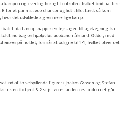
på kampen og overtog hurtigt kontrollen, hvilket bød på flere
fter et par missede chancer og lidt stillestand, så kom
hvor det udviklede sig en mere lige kamp.
ballet, da han opsnapper en fejlslagen tilbagelægning fra
iskoldt ind bag en hjælpeløs udebanemålmand. Odder, med
hansen på holdet, formår at udligne til 1-1, hvilket bliver det
at ind af to velspillende figurer i Joakim Grosen og Stefan
kre os en fortjent 3-2 sejr i vores anden test inden det går