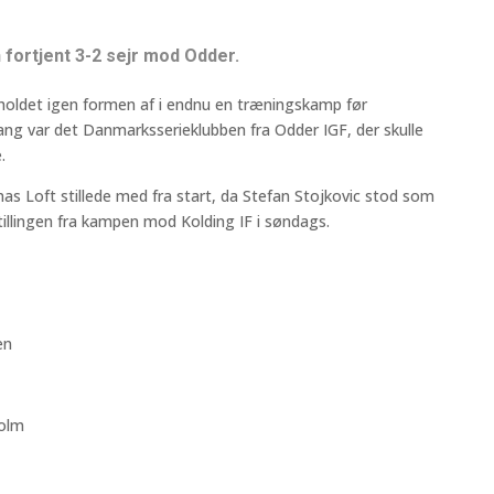
 fortjent 3-2 sejr mod Odder.
holdet igen formen af i endnu en træningskamp før
g var det Danmarksserieklubben fra Odder IGF, der skulle
.
mas Loft stillede med fra start, da Stefan Stojkovic stod som
illingen fra kampen mod Kolding IF i søndags.
en
olm