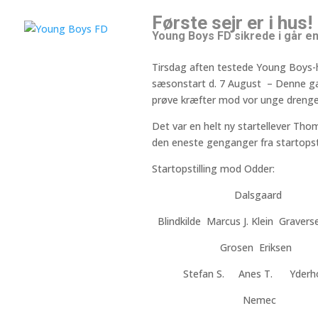
Første sejr er i hus!
Young Boys FD sikrede i går en
Tirsdag aften testede Young Boys-
sæsonstart d. 7 August – Denne gan
prøve kræfter mod vor unge drenge
Det var en helt ny startellever Tho
den eneste genganger fra startopst
Startopstilling mod Odder:
Dalsgaard
Blindkilde Marcus J. Klein Gravers
Grosen Eriksen
Stefan S. Anes T. Yderh
Nemec