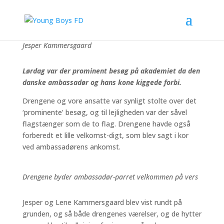
Young Boys Academy fik lørdag en ‘ny spiller’ med på
holdbilledet – nemlig Danmarks ambassadør i Tanzania,
Jesper Kammersgaard
Lørdag var der prominent besøg på akademiet da den
danske ambassadør og hans kone kiggede forbi.
Drengene og vore ansatte var synligt stolte over det
‘prominente’ besøg, og til lejligheden var der såvel
flagstænger som de to flag. Drengene havde også
forberedt et lille velkomst-digt, som blev sagt i kor
ved ambassadørens ankomst.
Drengene byder ambassadør-parret velkommen på vers
Jesper og Lene Kammersgaard blev vist rundt på
grunden, og så både drengenes værelser, og de hytter