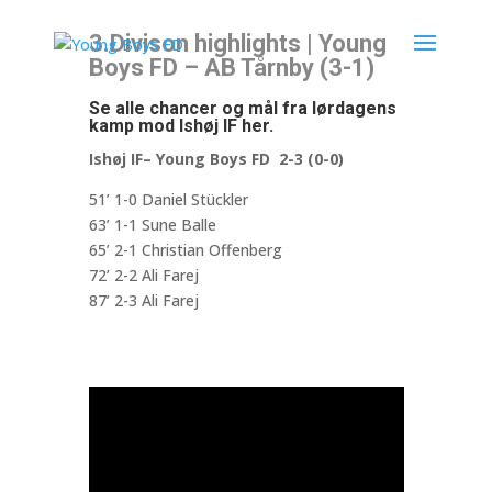
3.Divison highlights | Young
Boys FD – AB Tårnby (3-1)
Se alle chancer og mål fra lørdagens
kamp mod Ishøj IF her.
Ishøj IF– Young Boys FD 2-3 (0-0)
51’ 1-0 Daniel Stückler
63’ 1-1 Sune Balle
65’ 2-1 Christian Offenberg
72’ 2-2 Ali Farej
87’ 2-3 Ali Farej