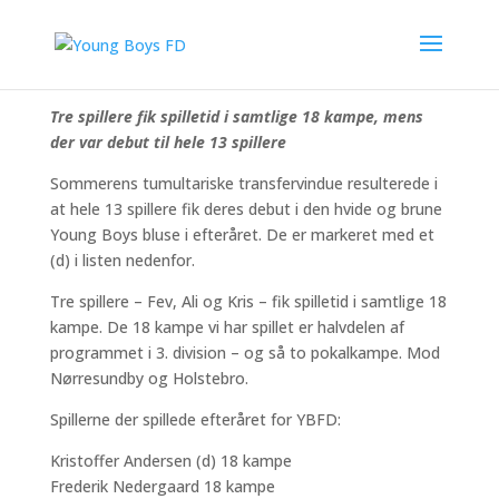
Thomas Loft gav spilletid til 25 spillere i efterårets 18
kampe
Tre spillere fik spilletid i samtlige 18 kampe, mens
der var debut til hele 13 spillere
Sommerens tumultariske transfervindue resulterede i
at hele 13 spillere fik deres debut i den hvide og brune
Young Boys bluse i efteråret. De er markeret med et
(d) i listen nedenfor.
Tre spillere – Fev, Ali og Kris – fik spilletid i samtlige 18
kampe. De 18 kampe vi har spillet er halvdelen af
programmet i 3. division – og så to pokalkampe. Mod
Nørresundby og Holstebro.
Spillerne der spillede efteråret for YBFD:
Kristoffer Andersen (d) 18 kampe
Frederik Nedergaard 18 kampe