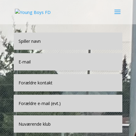
YOUNG BOYS FUTURE
!! VENTELISTE – TILMELD OG HØR FRA
OS NÅR DER ER PLADS !!