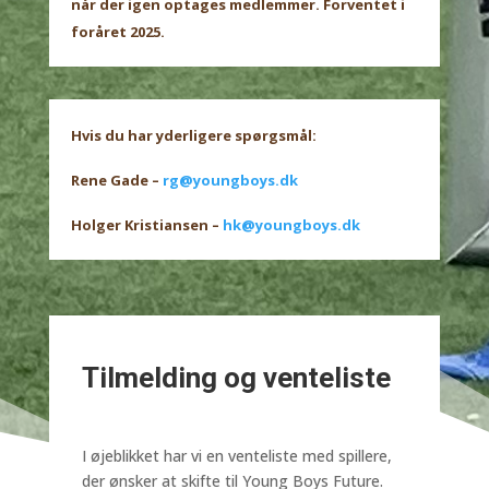
når der igen optages medlemmer. Forventet i
foråret 2025.
Hvis du har yderligere spørgsmål:
Rene Gade –
rg@youngboys.dk
Holger Kristiansen –
hk@youngboys.dk
Tilmelding og venteliste
I øjeblikket har vi en venteliste med spillere,
der ønsker at skifte til Young Boys Future.