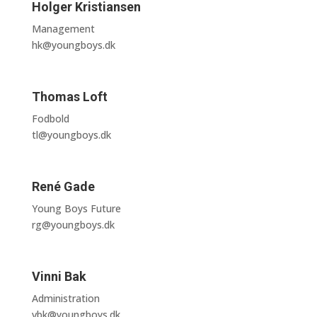
Holger Kristiansen
Management
hk@youngboys.dk
Thomas Loft
Fodbold
tl@youngboys.dk
René Gade
Young Boys Future
rg@youngboys.dk
Vinni Bak
Administration
vbk@youngboys.dk