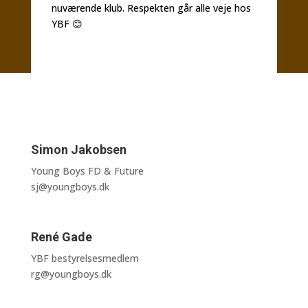
nuværende klub. Respekten går alle veje hos
YBF 😊
Simon Jakobsen
Young Boys FD & Future
sj@youngboys.dk
René Gade
YBF bestyrelsesmedlem
rg@youngboys.dk