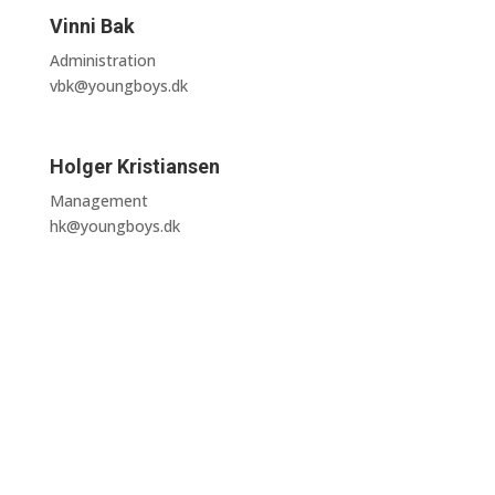
Vinni Bak
Administration
vbk@youngboys.dk
Holger Kristiansen
Management
hk@youngboys.dk