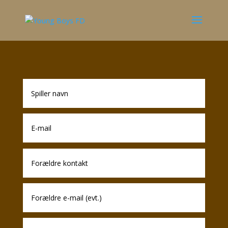
TILMELDING TIL YOUNG BOYS
FUTURE
!! VENTELISTE – TILMELD OG HØR FRA
OS NÅR DER ER PLADS !!