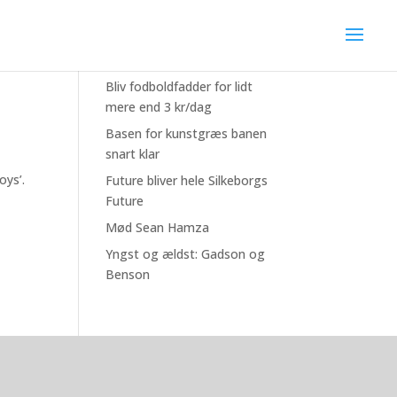
Seneste nyheder
Bliv fodboldfadder for lidt
mere end 3 kr/dag
Basen for kunstgræs banen
snart klar
oys’.
Future bliver hele Silkeborgs
Future
Mød Sean Hamza
Yngst og ældst: Gadson og
Benson