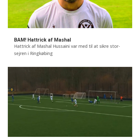
BAM! Hattrick af Mashal
Hattrick af Mashal Hussaini var med til at sikre stor-
sejren i Ringkøbing